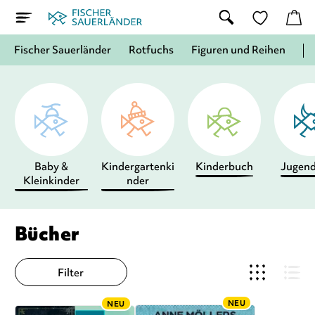
Fischer Sauerländer
Rotfuchs
Figuren und Reihen
Baby &
Kindergartenki
Kinderbuch
Jugen
Kleinkinder
nder
Bücher
Filter
NEU
NEU