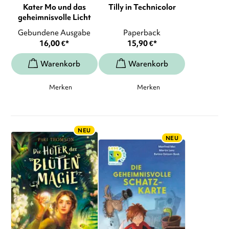
Kater Mo und das
Tilly in Technicolor
geheimnisvolle Licht
Gebundene Ausgabe
Paperback
16,00
€
*
15,90
€
*
Merken
Merken
NEU
NEU