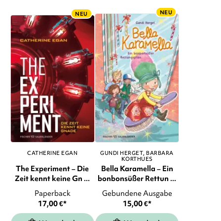
NEU
NEU
CATHERINE EGAN
GUNDI HERGET
BARBARA
KORTHUES
The Experiment – Die
Bella Karamella – Ein
Zeit kennt keine Gn ...
bonbonsüßer Rettun ...
Paperback
Gebundene Ausgabe
17,00
€
*
15,00
€
*