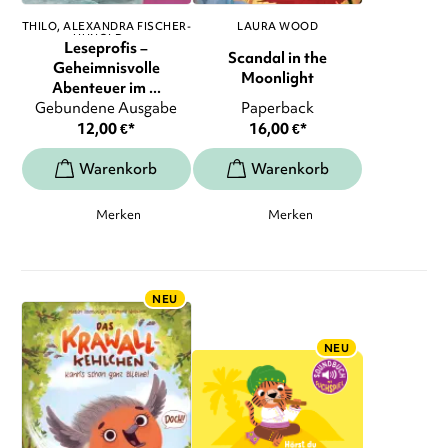
THILO
ALEXANDRA FISCHER-
LAURA WOOD
HUNOLD
, ...
Leseprofis –
Scandal in the
Geheimnisvolle
Moonlight
Abenteuer im ...
Gebundene Ausgabe
Paperback
12,00
€
*
16,00
€
*
Merken
Merken
NEU
NEU