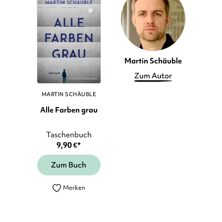
We need your consent to load the
Google Maps service!
This content is not permitted to load due to
trackers that are not disclosed to the visitor. The
website owner needs to setup the site with their
CMP to add this content to the list of
Martin Schäuble
technologies used.
Zum Autor
Powered by
Usercentrics Consent Management Platform
MARTIN SCHÄUBLE
Alle Farben grau
Taschenbuch
9,90
€
*
Zum Buch
Merken