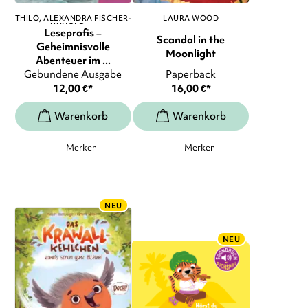
THILO
ALEXANDRA FISCHER-
LAURA WOOD
HUNOLD
, ...
Leseprofis –
Scandal in the
Geheimnisvolle
Moonlight
Abenteuer im ...
Gebundene Ausgabe
Paperback
12,00
€
*
16,00
€
*
Merken
Merken
NEU
NEU