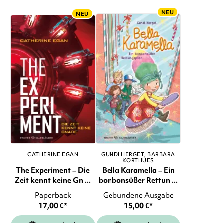
NEU
NEU
CATHERINE EGAN
GUNDI HERGET
BARBARA
KORTHUES
The Experiment – Die
Bella Karamella – Ein
Zeit kennt keine Gn ...
bonbonsüßer Rettun ...
Paperback
Gebundene Ausgabe
17,00
€
*
15,00
€
*