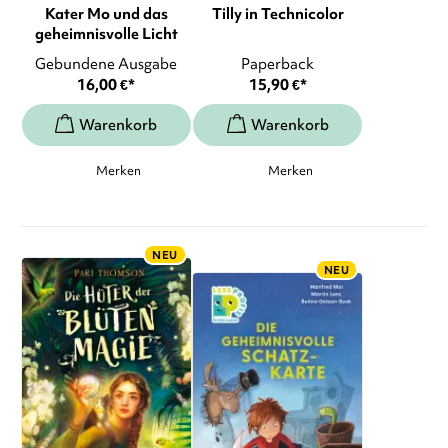
Kater Mo und das
Tilly in Technicolor
geheimnisvolle Licht
Gebundene Ausgabe
Paperback
16,00
€
*
15,90
€
*
Merken
Merken
NEU
NEU