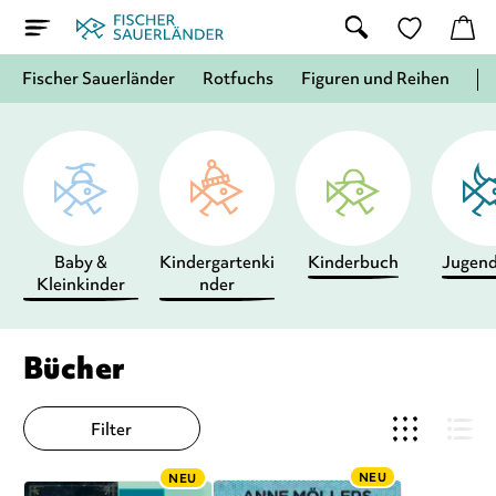
Fischer Sauerländer
Rotfuchs
Figuren und Reihen
Baby &
Kindergartenki
Kinderbuch
Jugen
Kleinkinder
nder
Bücher
Filter
NEU
NEU