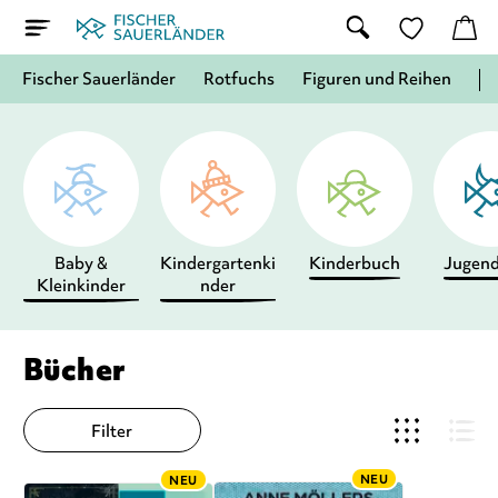
Fischer Sauerländer
Rotfuchs
Figuren und Reihen
Baby &
Kindergartenki
Kinderbuch
Jugen
Kleinkinder
nder
Bücher
Filter
NEU
NEU