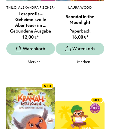
THILO
ALEXANDRA FISCHER-
LAURA WOOD
HUNOLD
, ...
Leseprofis –
Scandal in the
Geheimnisvolle
Moonlight
Abenteuer im ...
Gebundene Ausgabe
Paperback
12,00
€
*
16,00
€
*
Merken
Merken
NEU
NEU