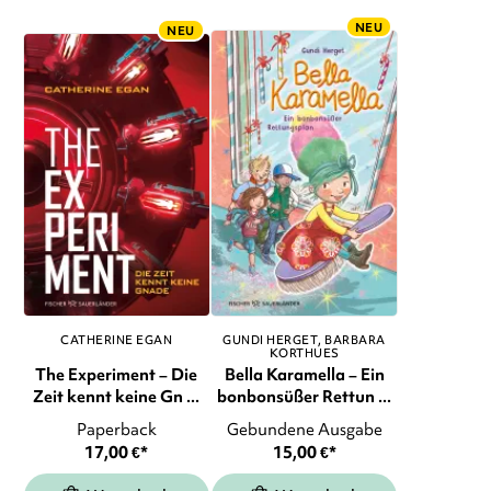
NEU
NEU
CATHERINE EGAN
GUNDI HERGET
BARBARA
KORTHUES
The Experiment – Die
Bella Karamella – Ein
Zeit kennt keine Gn ...
bonbonsüßer Rettun ...
Paperback
Gebundene Ausgabe
17,00
€
*
15,00
€
*