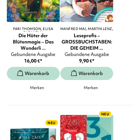
PARI THOMSON
ELISA
MANFRED MAI
MARTIN LENZ
,
PAGANELLI
...
Die Hüter der
Leseprofis –
Blütenmagie – Das
GROSSBUCHSTABEN:
Wunderli ...
DIE GEHEIM ...
Gebundene Ausgabe
Gebundene Ausgabe
16,00
€
*
9,90
€
*
Merken
Merken
NEU
NEU