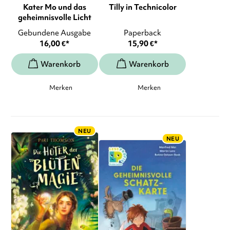
Kater Mo und das
Tilly in Technicolor
geheimnisvolle Licht
Gebundene Ausgabe
Paperback
16,00
€
*
15,90
€
*
Merken
Merken
NEU
NEU