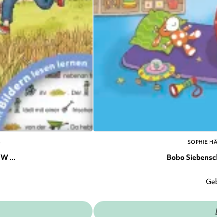
S
SOPHIE H
W ...
Bobo Siebenschl
Ge