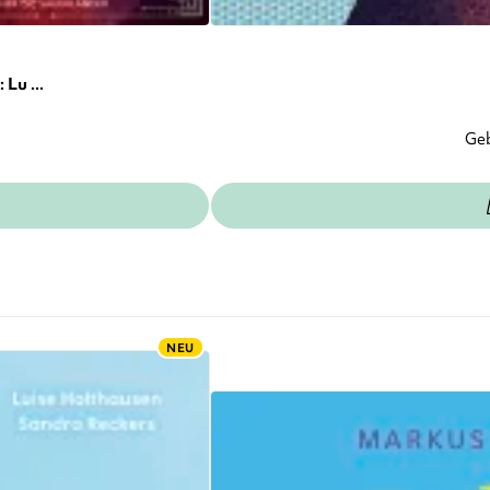
Lu ...
Ge
NEU