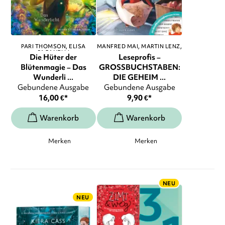
PARI THOMSON
ELISA
MANFRED MAI
MARTIN LENZ
,
PAGANELLI
...
Die Hüter der
Leseprofis –
Blütenmagie – Das
GROSSBUCHSTABEN:
Wunderli ...
DIE GEHEIM ...
Gebundene Ausgabe
Gebundene Ausgabe
16,00
€
*
9,90
€
*
Merken
Merken
NEU
NEU