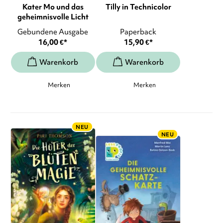
Kater Mo und das
Tilly in Technicolor
geheimnisvolle Licht
Gebundene Ausgabe
Paperback
16,00
€
*
15,90
€
*
Merken
Merken
NEU
NEU