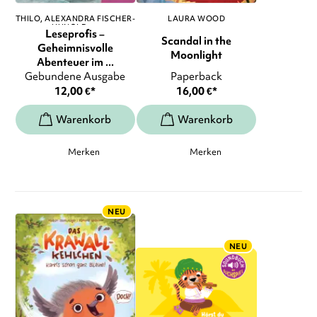
THILO
ALEXANDRA FISCHER-
LAURA WOOD
HUNOLD
, ...
Leseprofis –
Scandal in the
Geheimnisvolle
Moonlight
Abenteuer im ...
Gebundene Ausgabe
Paperback
12,00
€
*
16,00
€
*
Merken
Merken
NEU
NEU