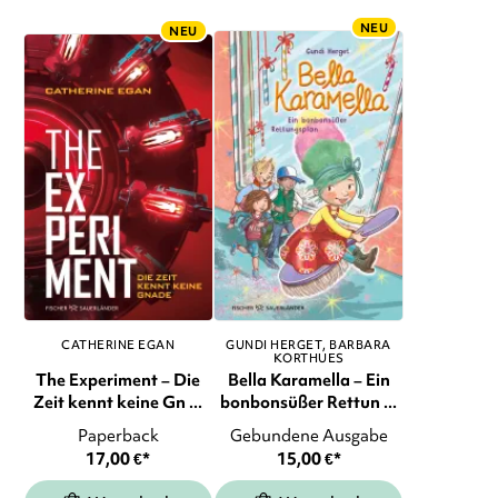
NEU
NEU
CATHERINE EGAN
GUNDI HERGET
BARBARA
KORTHUES
The Experiment – Die
Bella Karamella – Ein
Zeit kennt keine Gn ...
bonbonsüßer Rettun ...
Paperback
Gebundene Ausgabe
17,00
€
*
15,00
€
*