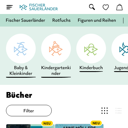
Fischer Sauerländer
Rotfuchs
Figuren und Reihen
Baby &
Kindergartenki
Kinderbuch
Jugen
Kleinkinder
nder
Bücher
Filter
NEU
NEU