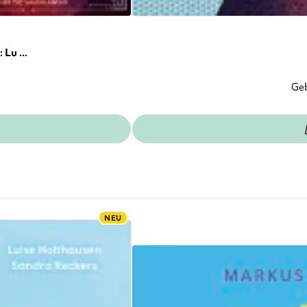
Lu ...
Ge
NEU