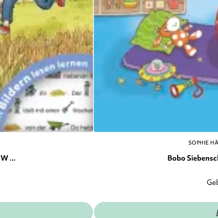
S
SOPHIE H
W ...
Bobo Siebenschl
Ge