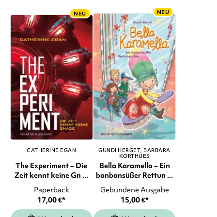
NEU
NEU
CATHERINE EGAN
GUNDI HERGET
BARBARA
KORTHUES
The Experiment – Die
Bella Karamella – Ein
Zeit kennt keine Gn ...
bonbonsüßer Rettun ...
Paperback
Gebundene Ausgabe
17,00
€
*
15,00
€
*