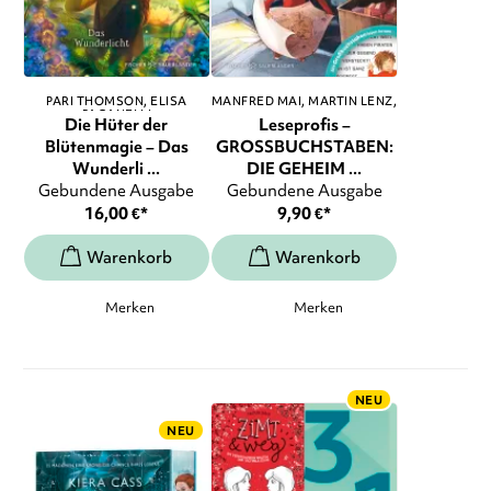
PARI THOMSON
ELISA
MANFRED MAI
MARTIN LENZ
,
PAGANELLI
...
Die Hüter der
Leseprofis –
Blütenmagie – Das
GROSSBUCHSTABEN:
Wunderli ...
DIE GEHEIM ...
Gebundene Ausgabe
Gebundene Ausgabe
16,00
€
*
9,90
€
*
Merken
Merken
NEU
NEU