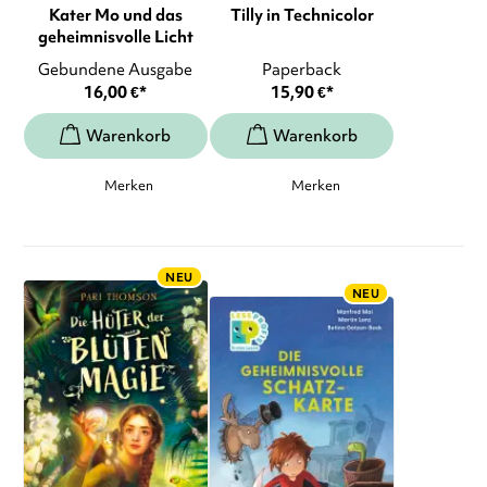
Kater Mo und das
Tilly in Technicolor
geheimnisvolle Licht
Gebundene Ausgabe
Paperback
16,00
€
*
15,90
€
*
Merken
Merken
NEU
NEU