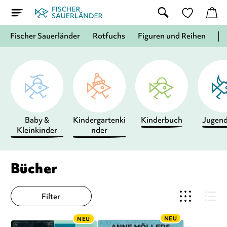
Fischer Sauerländer
Rotfuchs
Figuren und Reihen
Baby &
Kindergartenki
Kinderbuch
Jugen
Kleinkinder
nder
Bücher
Filter
NEU
NEU