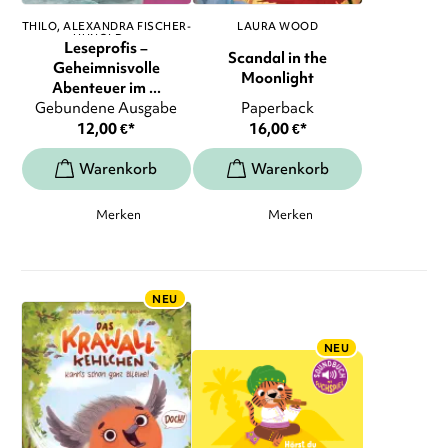
THILO
ALEXANDRA FISCHER-
LAURA WOOD
HUNOLD
, ...
Leseprofis –
Scandal in the
Geheimnisvolle
Moonlight
Abenteuer im ...
Gebundene Ausgabe
Paperback
12,00
€
*
16,00
€
*
Merken
Merken
NEU
NEU