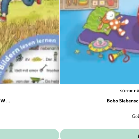
S
SOPHIE H
W ...
Bobo Siebenschl
Ge