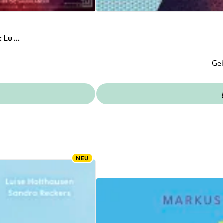
Lu ...
Ge
NEU