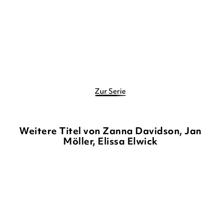
Gebundene Ausgabe
Gebundene Ausgabe
11,90
€
*
11,90
€
*
Merken
Merken
Zur Serie
Weitere Titel von Zanna Davidson, Jan
Möller, Elissa Elwick