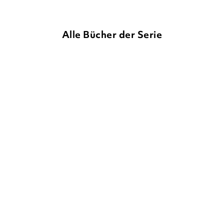
Alle Bücher der Serie
ZANNA DAVIDSON
ELISSA
ZANNA DAVIDSON
ELISSA
ELWICK
ELWICK
Izzy – irre genial: Auf
Izzy – irre genial: Der
Einhorn-Mis ...
Märchen-Flu ...