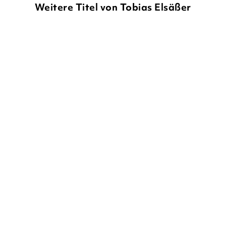
Weitere Titel von Tobias Elsäßer
TOBIAS ELSÄSSER
TOBIAS ELSÄSSER
Eden Park – Das schwarze
Zwischenlandung
Loch