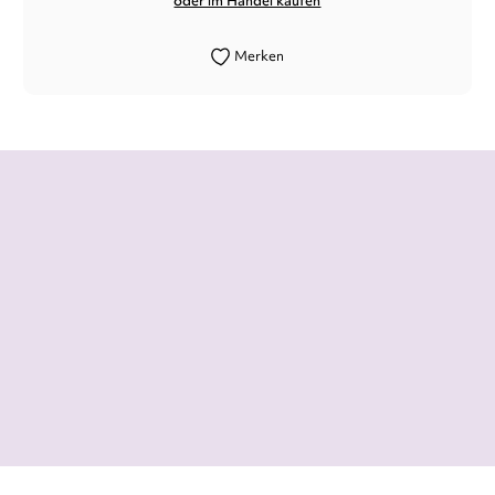
oder im Handel kaufen
Merken
Hoch politisch und aktuell ist dieser
Thriller des deutschen Autors und
Journalisten Tobias Elsäßer, der das
Aufbegehren im digitalen Zeitalter recht
plastisch beschreibt.
Susanne Lintl,
Kurier (Wien), 14. Dezember 2013