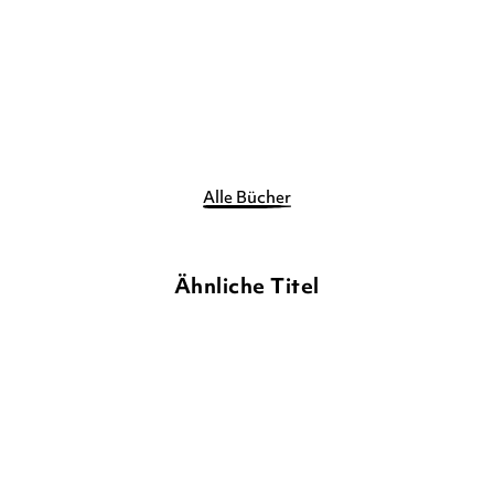
Gebundene Ausgabe
E-Book
14,00
€
*
8,99
€
*
Im Handel kaufen
Merken
Merken
Alle Bücher
Ähnliche Titel