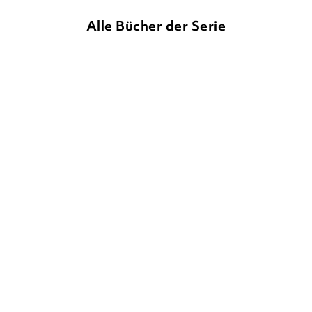
Alle Bücher der Serie
TJIBBE VELDKAMP
KEES DE
TJIBBE VELDKAMP
KEES DE
BOER
BOER
Bert und Bart retten die
Bert und Bart und der Kuss
Welt
der Zomb ...