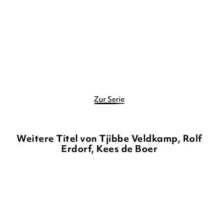
E-Book
E-Book
8,99
€
*
8,99
€
*
Merken
Merken
Zur Serie
Weitere Titel von Tjibbe Veldkamp, Rolf
Erdorf, Kees de Boer