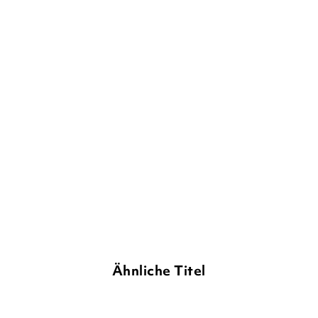
TINA SCHILP
PATRICK FIX
Olympiade der Tiere – Gut
gekickt, ...
Gebundene Ausgabe
11,90
€
*
Merken
Ähnliche Titel