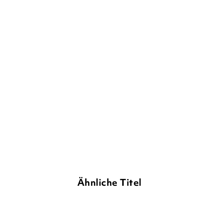
TANYA BYRNE
Everlove – Bis übers Ende
dieser We ...
Taschenbuch
11,90
€
*
Merken
Ähnliche Titel