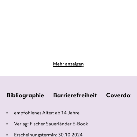
Heimliche Träum ...
E-Book
E-Book
12,99
€
*
7,99
€
*
Merken
Merken
Mehr anzeigen
Bibliographie
Barrierefreiheit
Coverdow
empfohlenes Alter: ab 14 Jahre
Verlag: Fischer Sauerländer E-Book
Erscheinungstermin: 30.10.2024