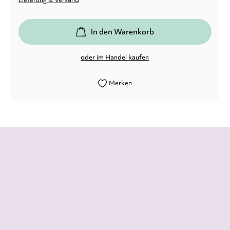
In den Warenkorb
oder im Handel kaufen
Merken
Ein berührender queerer Coming-of-Age-
Roman, der mit Themen wie Sehnsucht,
Verlust und Geheimnissen spielt.