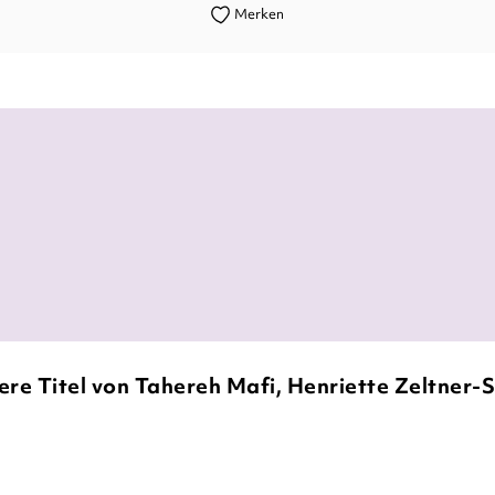
Merken
s sehr viele verschiedene Gefühle zulässt und ihne
Herzklecks, 17. März 2022
ere Titel von Tahereh Mafi, Henriette Zeltner-