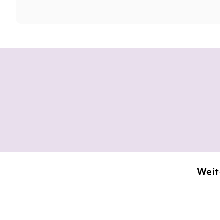
[...] ein emotionales Buch, da
Weit