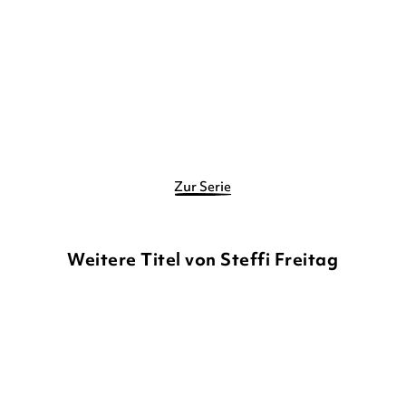
Gebundene Ausgabe
Gebundene Ausgabe
12,90
€
*
13,90
€
*
Merken
Merken
Zur Serie
Weitere Titel von Steffi Freitag