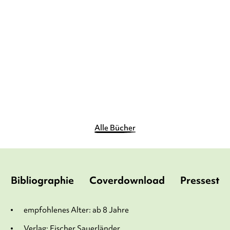
Unterirdisch. Ein
Comicroman – selb ...
Gebundene Ausgabe
12,90
€
*
Merken
Alle Bücher
Bibliographie
Coverdownload
Pressesti
empfohlenes Alter: ab 8 Jahre
Verlag: Fischer Sauerländer