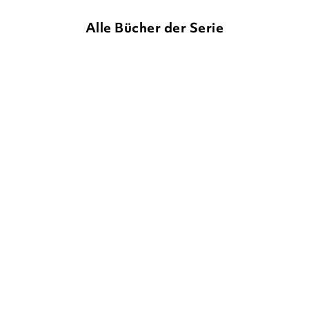
Alle Bücher der Serie
STEFFI FREITAG
STEFFI FREITAG
Unterirdisch. Ein
Unter Wasser. Ein
Comicroman – selb ...
Comicroman. Garan ...