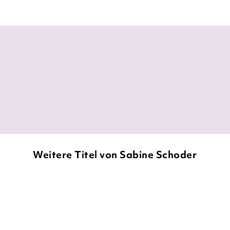
Für mich eines des Highlights 2017!
Nicoles Bibliothek, 21. September 2017
Weitere Titel von Sabine Schoder