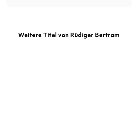
Weitere Titel von Rüdiger Bertram
BALD
RÜDIGER BERTRAM
WENKE
RÜDIGER BERTRAM
HERIBERT