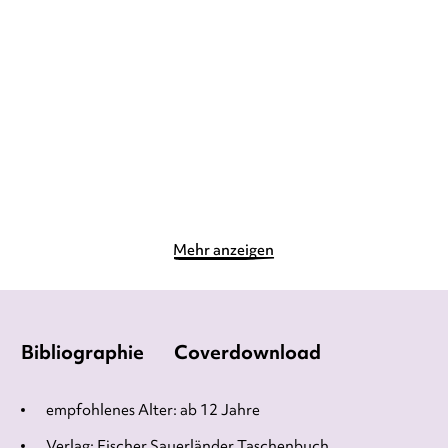
BARBARA JUNG
Das Austauschkind
Die Valentines – verdammt
berühmt. ...
Gebundene Ausgabe
E-Book
12,00
€
*
10,99
€
*
Merken
Merken
Mehr anzeigen
Bibliographie
Coverdownload
empfohlenes Alter: ab 12 Jahre
Verlag: Fischer Sauerländer Taschenbuch