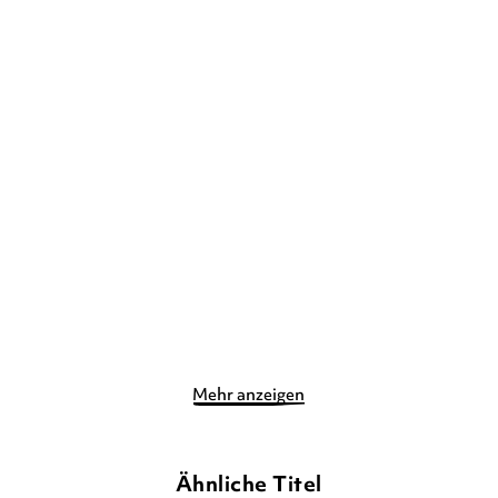
RÜDIGER BERTRAM
KA
RÜDIGER BERTRAM
KA
SCHMITZ
SCHMITZ
Hilfe, mein Handy ist ein
Hilfe, mein Handy ist ein
Superschu ...
Superschu ...
Gebundene Ausgabe
Gebundene Ausgabe
12,99
€
*
14,00
€
*
Merken
Merken
Mehr anzeigen
Ähnliche Titel