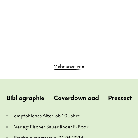
Die Kristal ...
Der Spion i ...
Gebundene Ausgabe
Gebundene Ausgabe
16,00
€
*
16,00
€
*
Merken
Merken
Mehr anzeigen
Bibliographie
Coverdownload
Pressesti
empfohlenes Alter: ab 10 Jahre
Verlag: Fischer Sauerländer E-Book
Erscheinungstermin: 01.06.2024