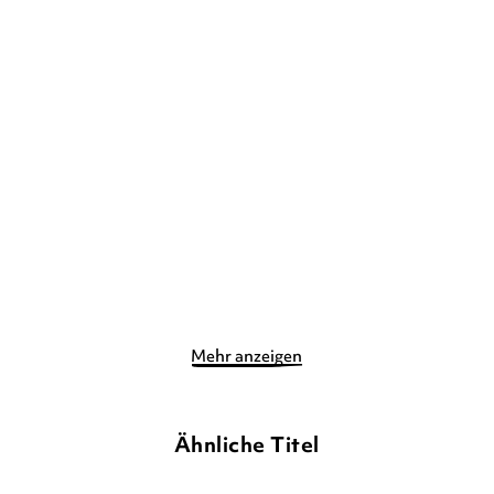
P. B. KERR
VOLKER FRIEDRICH
P. B. KERR
VOLKER FRIEDRICH
Die Kinder des Dschinn:
Die Kinder des Dschinn:
Das dunkle ...
Die Kristal ...
Gebundene Ausgabe
Gebundene Ausgabe
14,00
€
*
16,00
€
*
Merken
Merken
Mehr anzeigen
Ähnliche Titel