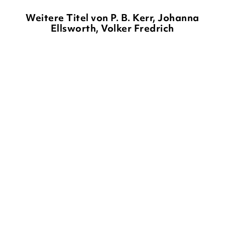
Weitere Titel von P. B. Kerr, Johanna
Ellsworth, Volker Fredrich
P. B. KERR
VOLKER FREDRICH
P. B. KERR
VOLKER FRIEDRICH
Die Kinder des Dschinn:
Die Kinder des Dschinn: