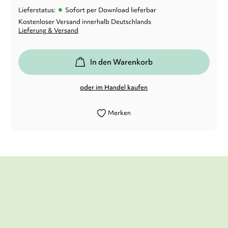
•
Lieferstatus:
Sofort per Download lieferbar
Kostenloser Versand innerhalb Deutschlands
Lieferung & Versand
In den Warenkorb
oder im Handel kaufen
Merken
Die Geschichte ist so spannend erzählt,
dass man das Gefühl hat, direkt dabei zu
sein.