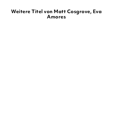
Weitere Titel von Matt Cosgrove, Eva
Amores
MATT COSGROVE
EVA AMORES
MATT COSGROVE
EVA AMORES
Worst Pets Ever -
Worst Hero Ever - Füße
Geschnappt!
voraus