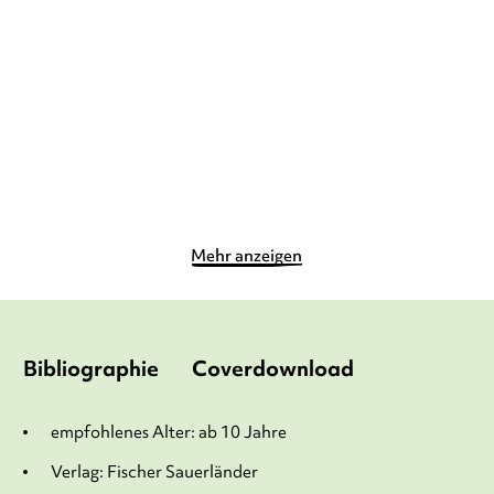
Worst Week Ever im
Worst Pets Ever –
Taschenbuch-Schu ...
Eingesperrt!
Taschenbuch
Gebundene Ausgabe
59,90
€
*
13,90
€
*
Merken
Merken
Mehr anzeigen
Bibliographie
Coverdownload
empfohlenes Alter: ab 10 Jahre
Verlag: Fischer Sauerländer