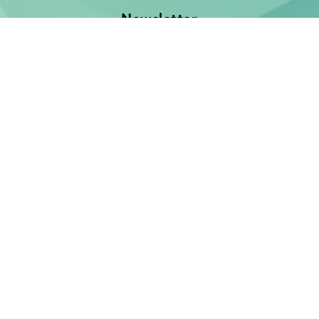
Newsletter
Jetzt anmelden und keine Neuerscheinung verpassen!
E-Mail-Adresse
Unsere Bücher
Neuerscheinungen
Demnächst
Bücher für Babies und Kleinkinder