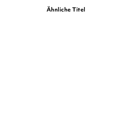
Ähnliche Titel
TANYA STEWNER
DAGMAR BACH
INKA VIGH
Der Sommer, in dem die
Glück und selig!
Zeit stehenb ...