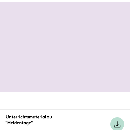
[...] die Warmherzigkeit, die Charaktere
fein beobachtet, und der Humor, der
schwerwiegende Situationen trägt, adeln
›Heldentage‹ zum Mutmachbuch.
Andrea Kachelrieß,
Stuttgarter Zeitung, 20. Oktober 2025
Unterrichtsmaterial zu
"Heldentage"