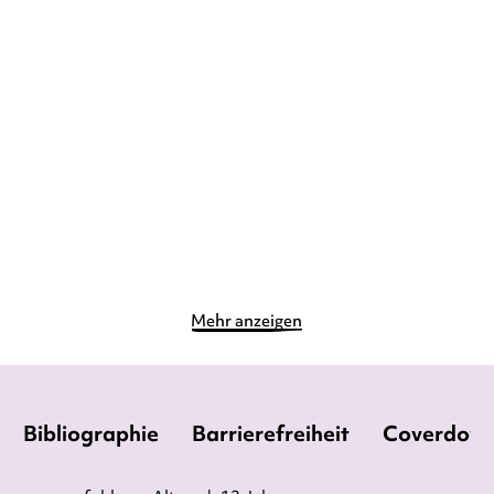
CONNIE GLYNN
DAGMAR BACH
INKA VIGH
Prinzessin undercover –
Glück und los!
Entscheidun ...
Taschenbuch
Taschenbuch
11,00
€
*
10,00
€
*
Merken
Merken
Mehr anzeigen
Bibliographie
Barrierefreiheit
Coverdow