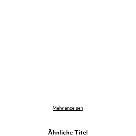
MARTIN SCHÄUBLE
MARTIN SCHÄUBLE
Warum du schweigst
Godland
Gebundene Ausgabe
Taschenbuch
14,90
€
*
9,90
€
*
Merken
Merken
Mehr anzeigen
Ähnliche Titel