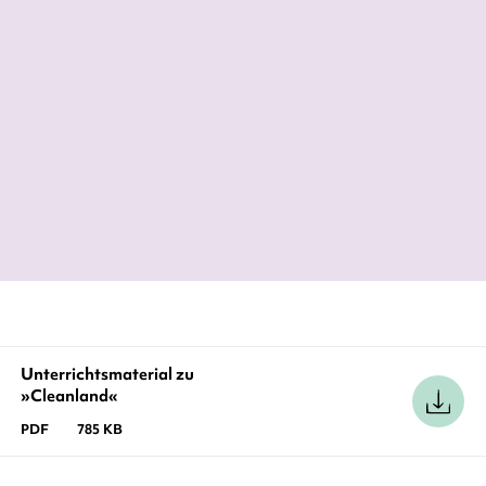
[Martin Schäuble] hat damit den
Jugendroman der Stunde geschrieben,
gewissermaßen eine Version von Juli Zehs
›Corpus Delicti‹ für Heranwachsende.
Sebastian Puschner,
Der Freitag, 12. November 2020
Unterrichtsmaterial zu
»Cleanland«
PDF
785 KB