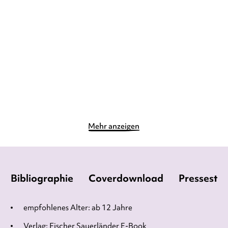
Vortex – Das Mädchen,
Godland
das die Zeit ...
Gebundene Ausgabe
Taschenbuch
25,00
€
*
9,90
€
*
Merken
Merken
Mehr anzeigen
Bibliographie
Coverdownload
Pressesti
empfohlenes Alter: ab 12 Jahre
Verlag: Fischer Sauerländer E-Book