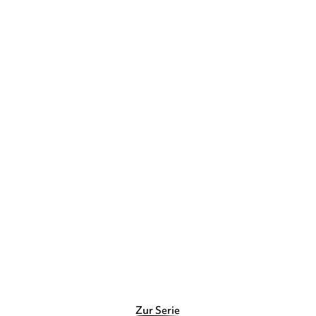
MARLIESE AROLD
ISABELLE
METZEN
Ella Vampirella sucht Opa
Rudi
E-Book
8,99
€
*
Merken
Zur Serie