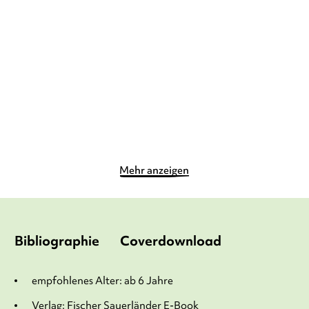
Liliane Susewind – Ein
Ella Vampirella und der
Meerschwein ...
Vampir mit ...
Gebundene Ausgabe
E-Book
8,99
€
*
8,99
€
*
Merken
Merken
Mehr anzeigen
Bibliographie
Coverdownload
empfohlenes Alter: ab 6 Jahre
Verlag: Fischer Sauerländer E-Book