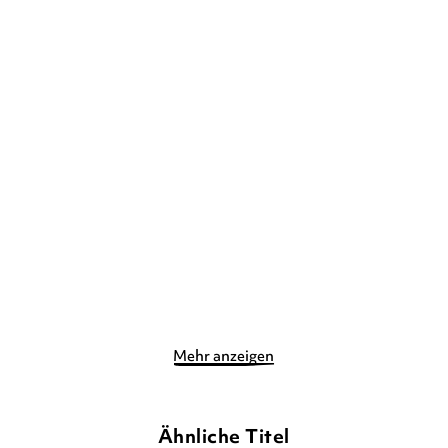
MARLIESE AROLD
NAEKO
MARLIESE AROLD
NAEKO
WALTER
WALTER
Die Glücksponys – Das
Die Glücksponys – Kleines
falsche Einho ...
Fohlen in ...
Gebundene Ausgabe
E-Book
9,00
€
*
8,99
€
*
Merken
Merken
Mehr anzeigen
Ähnliche Titel