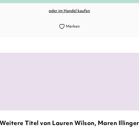
oder im Handel kaufen
Merken
schafft, ihre Antagonistin den Leser durch das Papi
Schreiblust-Leselust.de, 25. Juni 2025
Weitere Titel von Lauren Wilson, Maren Illinge