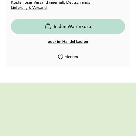
Kostenloser Versand innerhalb Deutschlands
Lieferung & Versand
In den Warenkorb
oder im Handel kaufen
Merken
Die Geschichte ist für einen Kinderkrimi
sehr schön und spannend aufgebaut. (...)
Das Buch ist sehr empfehlenswert.