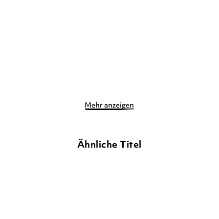
Wie ich plöt ...
Taschenbuch
Taschenbuch
8,00
€
*
8,00
€
*
Merken
Merken
Mehr anzeigen
Ähnliche Titel