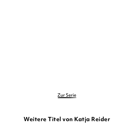
KATJA REIDER
EDDA SKIBBE
KATJA REIDER
EDDA SKIBBE
In Schnüffeln eine 1
In Schnüffeln eine 1:
Eiskalt erwis ...
Taschenbuch
Gebundene Ausgabe
8,00
€
*
9,99
€
*
Im Handel kaufen
Merken
Merken
Zur Serie
Weitere Titel von Katja Reider