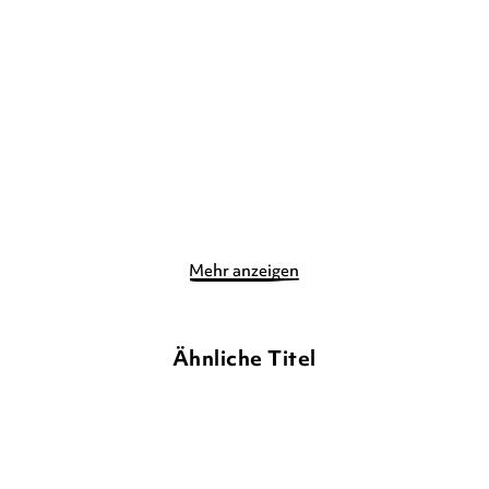
Feuerblüte – Orakel des
Feuerblüte – Stadt der
Mondes
Wolkentrinke ...
Gebundene Ausgabe
Gebundene Ausgabe
17,00
€
*
17,00
€
*
Merken
Merken
Mehr anzeigen
Ähnliche Titel