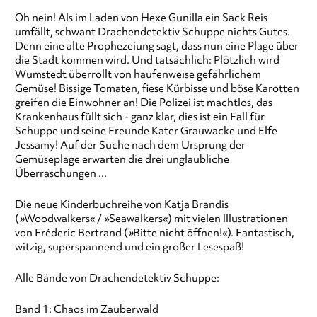
Oh nein! Als im Laden von Hexe Gunilla ein Sack Reis
umfällt, schwant Drachendetektiv Schuppe nichts Gutes.
Denn eine alte Prophezeiung sagt, dass nun eine Plage über
die Stadt kommen wird. Und tatsächlich: Plötzlich wird
Wumstedt überrollt von haufenweise gefährlichem
Gemüse! Bissige Tomaten, fiese Kürbisse und böse Karotten
greifen die Einwohner an! Die Polizei ist machtlos, das
Krankenhaus füllt sich - ganz klar, dies ist ein Fall für
Schuppe und seine Freunde Kater Grauwacke und Elfe
Jessamy! Auf der Suche nach dem Ursprung der
Gemüseplage erwarten die drei unglaubliche
Überraschungen ...
Die neue Kinderbuchreihe von Katja Brandis
(
»
Woodwalkers« / »Seawalkers«) mit vielen Illustrationen
von Fréderic Bertrand (
»
Bitte nicht öffnen!«). Fantastisch,
witzig, superspannend und ein großer Lesespaß!
Alle Bände von Drachendetektiv Schuppe:
Band 1: Chaos im Zauberwald