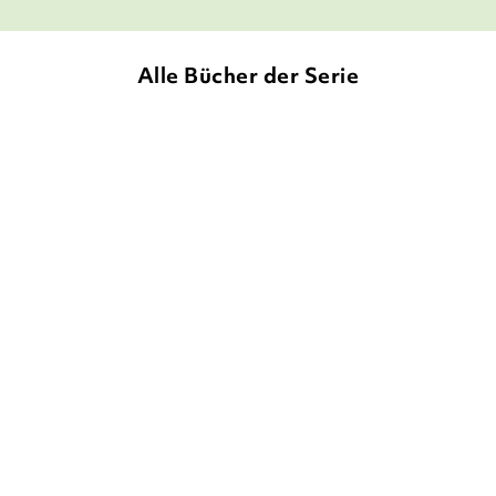
Alle Bücher der Serie
KATJA BRANDIS
FRÉDERIC
KATJA BRANDIS
FRÉDERIC
BERTRAND
BERTRAND