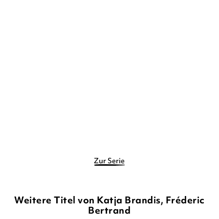
KATJA BRANDIS
FRÉDERIC
BERTRAND
Drachendetektiv Schuppe
– Algensupp ...
Gebundene Ausgabe
12,00
€
*
Merken
Zur Serie
Weitere Titel von Katja Brandis, Fréderic
Bertrand