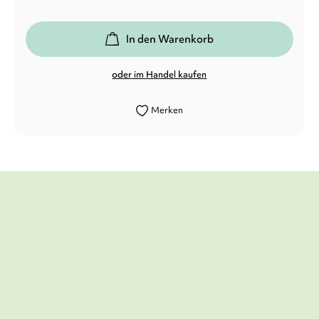
In den Warenkorb
oder im Handel kaufen
Merken
[...] mit Protagonisten, die man einfach
mögen muss und Fällen, die andere
Detektive sicher nie haben werden.
nichtohnebuch (Blog), 04. September 2022