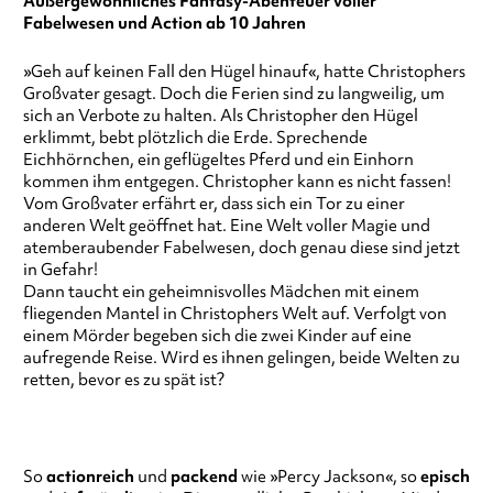
Außergewöhnliches Fantasy-Abenteuer voller
Fabelwesen und Action ab 10 Jahren
»Geh auf keinen Fall den Hügel hinauf«, hatte Christophers
Großvater gesagt. Doch die Ferien sind zu langweilig, um
sich an Verbote zu halten. Als Christopher den Hügel
erklimmt, bebt plötzlich die Erde. Sprechende
Eichhörnchen, ein geflügeltes Pferd und ein Einhorn
kommen ihm entgegen. Christopher kann es nicht fassen!
Vom Großvater erfährt er, dass sich ein Tor zu einer
anderen Welt geöffnet hat. Eine Welt voller Magie und
atemberaubender Fabelwesen, doch genau diese sind jetzt
in Gefahr!
Dann taucht ein geheimnisvolles Mädchen mit einem
fliegenden Mantel in Christophers Welt auf. Verfolgt von
einem Mörder begeben sich die zwei Kinder auf eine
aufregende Reise. Wird es ihnen gelingen, beide Welten zu
retten, bevor es zu spät ist?
So
actionreich
und
packend
wie »Percy Jackson«, so
episch