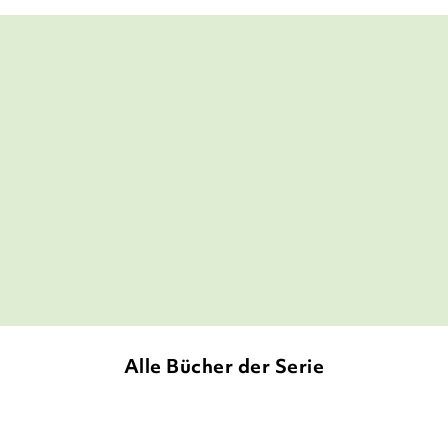
Ein atemberaubendes Setting,
wunderbare Figuren, eine üppige
Geschichte - mit vielen fantastischen
Zeichnungen. Man denkt an Tolkien, an
Narnia, an Cornelia Funke an den
Goldenen Kompass.
Katharina Marenholtz,
NDR Kultur, 17. Mai 2025
Alle Bücher der Serie