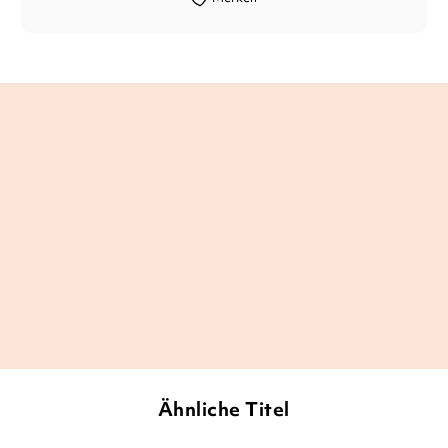
[...] ein echtes Highlight im
Kinderbuchbereich. Diese Geschichte ist
etwas ganz Besonderes. [...] Ich kann
dieses zauberhafte Kinderbuch nur jedem
ans Herz legen.
Mandys Bücherecke, 26. März 2019
Ähnliche Titel