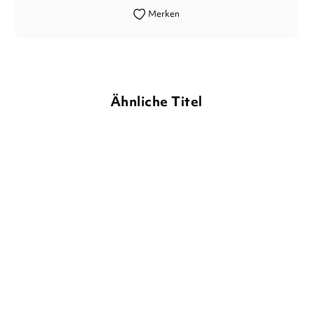
Merken
Ähnliche Titel
PETER H. REYNOLDS
Trau dich, sag was!