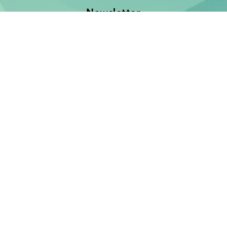
Newsletter
Jetzt anmelden und keine Neuerscheinung verpassen!
E-Mail-Adresse
Unsere Bücher
Neuerscheinungen
Demnächst
Bücher für Babies und Kleinkinder