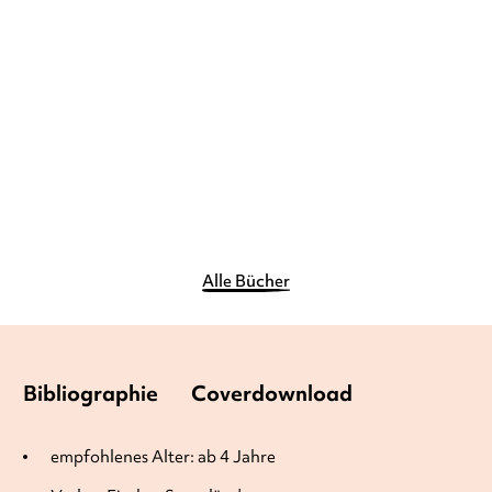
GRANT
...
Mein großes Buch der
Dinosaurier
Dinosaurier
Gebundene Ausgabe
Gebundene Ausgabe
15,00
€
*
24,99
€
*
Merken
Merken
Alle Bücher
Bibliographie
Coverdownload
empfohlenes Alter: ab 4 Jahre