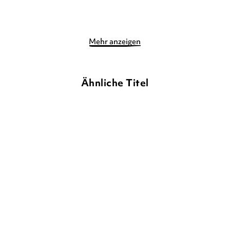
Merken
Merken
Mehr anzeigen
Ähnliche Titel
HENRI GALERON
DONALD
KATHY WOLLARD
DAN KAINEN