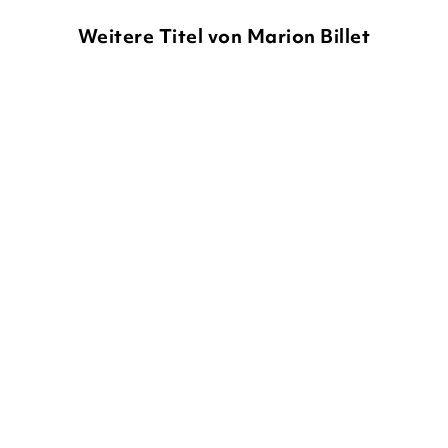
Weitere Titel von Marion Billet
NEU
MARION BILLET
MARION BILLET
Hörst du die Instrumente
Hörst du "Die vier
aus aller ...
Jahreszeiten"?
Pappbilderbuch
Pappbilderbuch
14,00
€
*
14,00
€
*