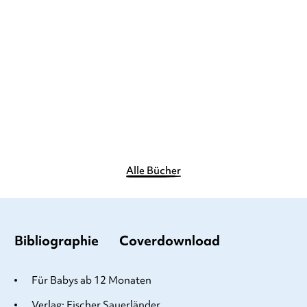
Hörst du die Zauberflöte?
Hörst du die Tierkinder?
(Soundbuch ...
Pappbilderbuch
Pappbilderbuch
14,00
€
*
10,99
€
*
Merken
Merken
Alle Bücher
Bibliographie
Coverdownload
Für Babys ab 12 Monaten
Verlag: Fischer Sauerländer