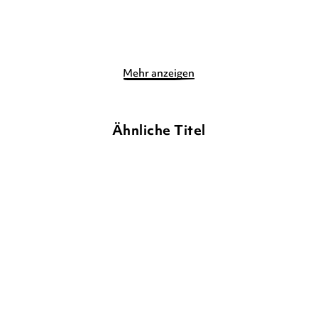
Merken
Merken
Mehr anzeigen
Ähnliche Titel
MARION BILLET
MARION BILLET