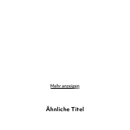
Glücksfisch: Meine bunte
Glücksfisch: Meine bunte
Welt: Wir ...
Welt: Unse ...
Gebundene Ausgabe
Gebundene Ausgabe
11,00
€
*
11,00
€
*
Merken
Merken
Mehr anzeigen
Ähnliche Titel