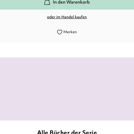
In den Warenkorb
oder im Handel kaufen
Merken
enden Digitalisierung unseres Alltags durch KI 
gelungener Jugendroman.
Beate Pfänder,
Forum Lesen des BLLV-Mittelfranken, 07. Juli 2024
Alle Bücher der Serie