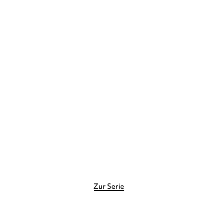
rgt
H
Zur Serie