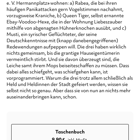
e. V. Hermannplatz» wohnen: a) Rabea, die bei ihren
häufigen Panikattacken gern Vogelstimmen nachahmt,
vorzugsweise Kraniche, b) Queen Tiger, selbst ernannte
Ebay-Voodoo-Hexe, die in der Wohnung Liebeszauber
mithilfe von abgenagten Hühnerknochen ausübt, und c)
Musti, ein syrischer Geflüchteter, der seine
Deutschkenntnisse mit (knapp danebengegriffenen)
Redewendungen aufpeppen will. Die drei haben wirklich
nichts gemeinsam, bis die grantige Hauseigentümerin
vermeintlich stirbt. Und sie davon überzeugt sind, die
Leiche samt ihrem Mops beiseiteschaffen zu müssen. Dass
dabei alles schiefgeht, was schiefgehen kann, ist
vorprogrammiert. Warum die drei trotz allem schließlich als
Held und Heldinnen der Stadt gefeiert werden, wissen sie
selbst nicht so genau. Aber dass sie von nun an nichts mehr
auseinanderbringen kann, schon.
Taschenbuch
9,90
€
inkl. MwSt.