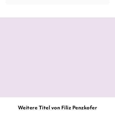
Es wirkt, als hätten Astrid Lindgren, Helge
Schneider und Ronja von Rönne
gemeinsam einen Roman verfasst:
unbestechlich selbstbestimmt, fröhlich
grotesk, trotzig pointiert bis in die
kleinsten sprachlichen Winkel.
Oliver Jungen,
Frankfurter Allgemeine Zeitung, 22. Januar 2024
Weitere Titel von Filiz Penzkofer