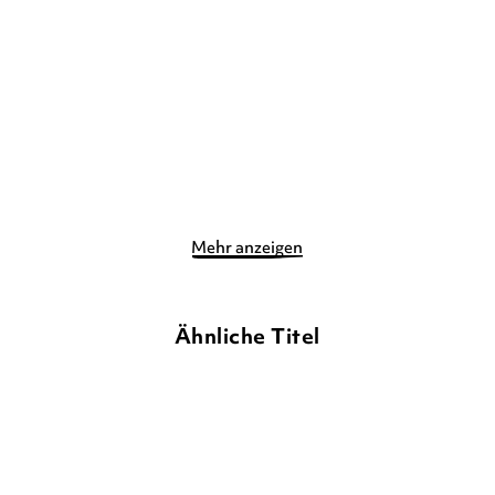
Bildern lesen ...
Bildern lesen ...
Gebundene Ausgabe
Gebundene Ausgabe
9,90
€
*
9,90
€
*
Merken
Merken
Mehr anzeigen
Ähnliche Titel