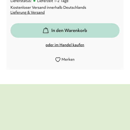
•
Lieferstatus:
Lieferzeit 1-2 Tage
Kostenloser Versand innerhalb Deutschlands
Lieferung & Versand
In den Warenkorb
oder im Handel kaufen
Merken
Ein überaus lesenswertes Fantasy-
Abenteuer [...]
Andreas Markt-Huter,
Lesen in Tirol, 07. Februar 2019