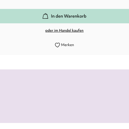
In den Warenkorb
oder im Handel kaufen
Merken
Ein einfühlsames, aufwühlendes Buch.
Sandra Heick,
Coolibri, 26. November 2024