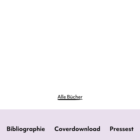
GAMZE KUBAŞIK
SEMIYA
ŞIMŞEK
...
Unser Schmerz ist unsere
Kraft
Paperback
17,90
€
*
Merken
Alle Bücher
Bibliographie
Coverdownload
Pressesti