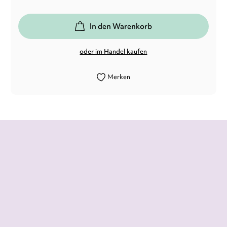
In den Warenkorb
oder im Handel kaufen
Merken
«Die LUCHS-Jury empfiehlt: [...] Ein
beeindruckendes Debüt in freien Versen.»
Die Zeit, 06. Februar 2020