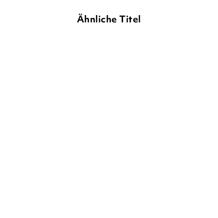
Ähnliche Titel
SABINE STEHR
PASCAL
BEATE DÖLLING
ELKE BROSKA
NÖLDNER
Leseprofis – Silbe-für-
Duden Leseprofi – Mit
Silbe: Das G ...
Bildern lesen ...