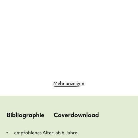
ANNETTE MOSER
SABINE
SUSANNA MOLL
SEBASTIAN
ROTHMUND
COENEN
...
Duden Leseprofi – Rettung
Duden Leseprofi –
für Hund ...
Spannende Leserät ...
Gebundene Ausgabe
Taschenbuch
9,00
€
*
8,50
€
*
Merken
Merken
Mehr anzeigen
Bibliographie
Coverdownload
empfohlenes Alter: ab 6 Jahre