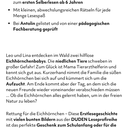
zum
ersten Selberlesen ab 6 Jahren
Mit kleinen, abwechslungsreichen Rätseln für jede
Menge Lesespaß
Bei
Antolin
gelistet und von einer
pädagogischen
Fachberatung geprüft
Leo und Lina entdecken im Wald zwei hilflose
Eichhörnchenbabys
. Die
niedlichen Tiere
schweben in
großer Gefahr! Zum Glück ist Mama Tierarzthelferin und
kennt sich gut aus. Kurzerhand nimmt die Familie die süßen
Eichhörnchen bei sich auf und kümmert sich um die
Aufzucht
. Am Ende kommt aber der Tag, an dem sich die
neuen Freunde wieder voneinander verabschieden müssen
... Ob die Eichhörnchen alles gelernt haben, um in der freien
Natur zu leben?
Rettung für die Eichhörnchen − Diese
Erstlesegeschichte
mit
vielen bunten Bildern
aus der
DUDEN Leseprofireihe
ist das perfekte
Geschenk zum Schulanfang oder für die