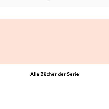
 echter Bilderbuchschatz, der auch mich als erwach
Lovelybooks, 27. September 2019
Alle Bücher der Serie