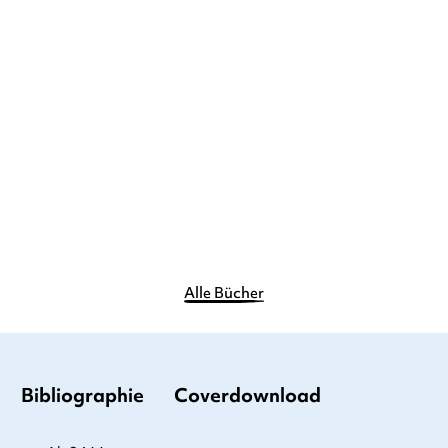
Duden 24+: Kennst du
das? Das große ...
Pappbilderbuch
12,00
€
*
Merken
Alle Bücher
Bibliographie
Coverdownload