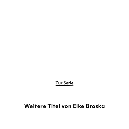
ELKE BROSKA
SANDRA GRIMM
SABINE
KRAUSHAAR
Duden 30+: Mein Abc mit
Duden 30+: Eins für dich
Dreh
und eins f ...
Pappbilderbuch
Gebundene Ausgabe
11,99
€
*
9,00
€
*
Merken
Merken
Zur Serie
Weitere Titel von Elke Broska