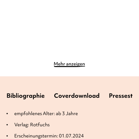
Gebundene Ausgabe
Pappbilderbuch
12,90
€
*
13,00
€
*
Merken
Merken
Mehr anzeigen
Bibliographie
Coverdownload
Pressesti
empfohlenes Alter: ab 3 Jahre
Verlag: Rotfuchs
Erscheinungstermin: 01.07.2024