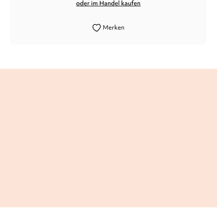
oder im Handel kaufen
Merken
Eine superlustige Vorlesegeschichte, die
Mut macht, zum eigenen Anderssein zu
stehen. Perfekt gegen Novemberblues für
die ganze Familie!
LiesLotte, 25. September 2023