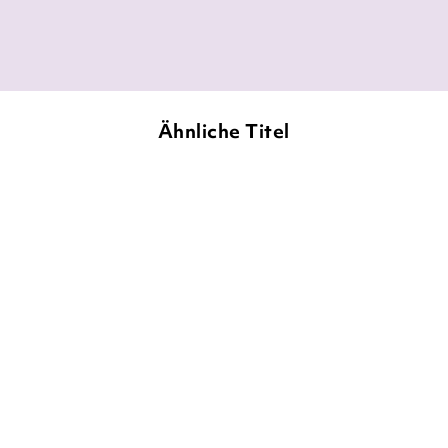
Sarah Freitag,
leser-welt.de, 25. August 2016
Ähnliche Titel
NEU