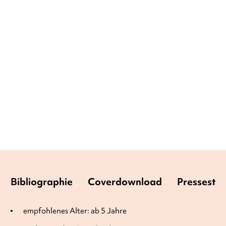
HEINO FALCKE
DAGMAR
FALCKE
...
Kekskrümel im All. Wie
groß ist die ...
Gebundene Ausgabe
16,90
€
*
Merken
Bibliographie
Coverdownload
Pressesti
empfohlenes Alter: ab 5 Jahre