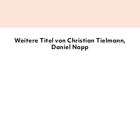
AJuM - Arbeitsgemeinschaft Jugendliteratur und
Medien der GEW, 30. Oktober 2023
Weitere Titel von Christian Tielmann,
Daniel Napp