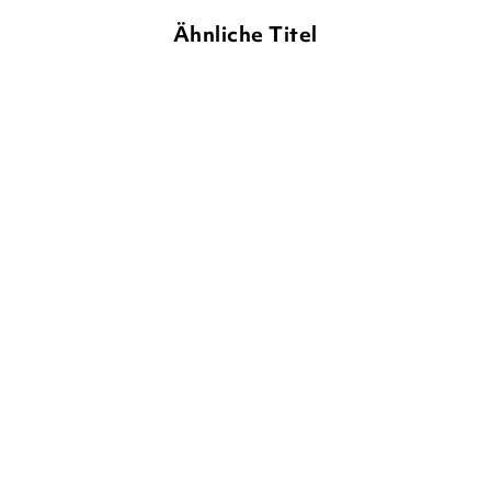
Ähnliche Titel
WOLFRAM HÄNEL
ULRIKE
OREN LAVIE
ANKE KUHL
GEROLD
...
Die Fußballschafe
Konrad Kröterich und die
Suche nach ...
Gebundene Ausgabe
Gebundene Ausgabe