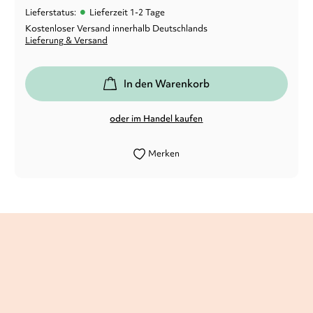
•
Lieferstatus:
Lieferzeit 1-2 Tage
Kostenloser Versand innerhalb Deutschlands
Lieferung & Versand
In den Warenkorb
oder im Handel kaufen
Merken
Spannung, Abenteuer und Unterhaltung
kommen auf jeden Fall nicht zu kurz.