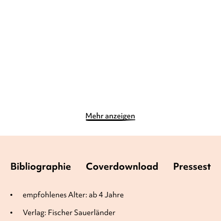
Komm, wir fangen die Zeit,
Das Haus mit der kleinen
sagte de ...
roten Tür
Gebundene Ausgabe
Gebundene Ausgabe
15,00
€
*
19,90
€
*
Im Handel kaufen
Merken
Merken
Mehr anzeigen
Bibliographie
Coverdownload
Pressesti
empfohlenes Alter: ab 4 Jahre
Verlag: Fischer Sauerländer