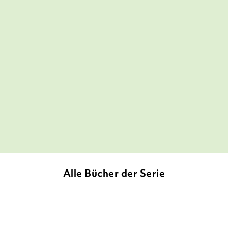
[...] viel Witz und Humor. Mit Spannung
weiß Colfer umzugehen. Der
Handlungsbogen ist einfallsreich und
überzeugt bis zum furiosen Schluss.
Kinder- und Jugendmedien Aargau, 30. September
2019
Alle Bücher der Serie