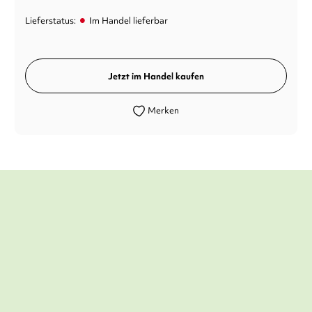
•
Lieferstatus:
Im Handel lieferbar
Jetzt im Handel kaufen
Merken
Barbara van den Speulhof schreibt ein
Kinderbuch der Extraklasse.
Maren Bonacker,
Gießener Allgemeine, 02. Januar 2019