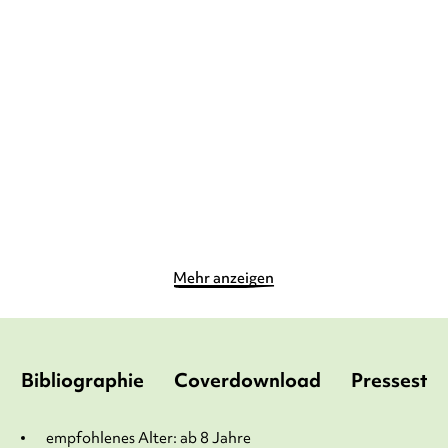
SHERIDAN WINN
FRANZISKA
SHERIDAN WINN
FRANZISKA
HARVEY
HARVEY
Vier zauberhafte
Vier zauberhafte
Schwestern und die ...
Schwestern und ein ...
E-Book
Taschenbuch
8,99
€
*
7,99
€
*
Merken
Merken
Mehr anzeigen
Bibliographie
Coverdownload
Pressesti
empfohlenes Alter: ab 8 Jahre