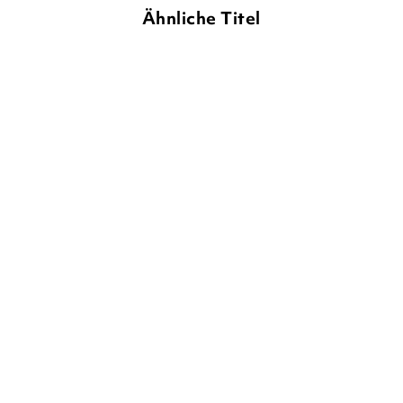
Ähnliche Titel
SHERIDAN WINN
FRANZISKA
SHERIDAN WINN
FRANZISKA
HARVEY
HARVEY
Vier zauberhafte
Vier zauberhafte
Schwestern und die ...
Schwestern und der ...