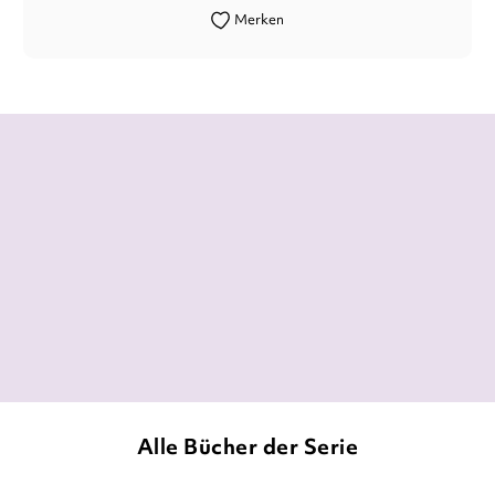
Merken
Dieses Finale hat meine Erwartungen
absolut übertroffen.
kathis.books, 26. Mai 2021
Alle Bücher der Serie