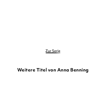
das die Zeit ...
Anfang ...
Gebundene Ausgabe
Gebundene Ausgabe
25,00
€
*
25,00
€
*
Merken
Merken
Zur Serie
Weitere Titel von Anna Benning