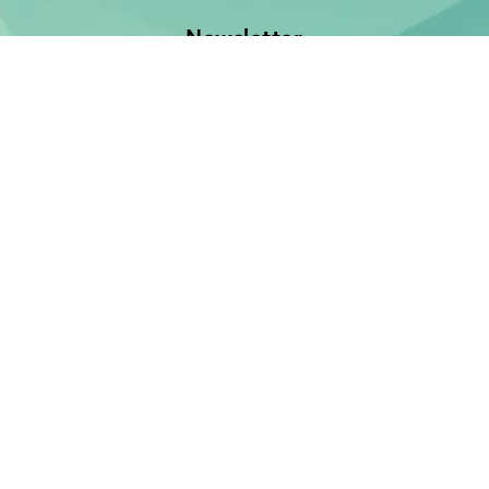
Newsletter
Jetzt anmelden und keine Neuerscheinung verpassen!
E-Mail-Adresse
Unsere Bücher
Neuerscheinungen
Demnächst
Bücher für Babies und Kleinkinder