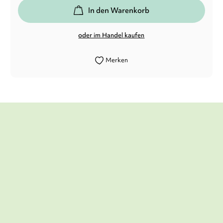
In den Warenkorb
oder im Handel kaufen
Merken
Mit viel Witz und Charme nimmt uns
Angela Kirchner [...] mit und beschert uns
einen wunderbar magischen Lesespaß mit
lauter liebenswerten Charakteren und
vielen kunterbunten Ideen.
Die Bücherwelt von Corni Holmes, 06. Juni 2023