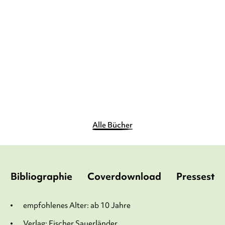
Legendtopia –
Verschwörung der Scha ...
Gebundene Ausgabe
12,99
€
*
Im Handel kaufen
Merken
Alle Bücher
Bibliographie
Coverdownload
Pressesti
empfohlenes Alter: ab 10 Jahre
Verlag: Fischer Sauerländer