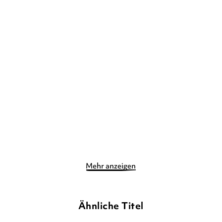
ALEXANDER STEFFENSMEIER
ALEXANDER STEFFENSMEIER
BANANAFISHBONES
Mein erstes Lieselotte-
Lieselotte auf großer
Buch: Auf de ...
Fahrt
Pappbilderbuch
Gebundene Ausgabe
12,00
€
*
20,00
€
*
Merken
Merken
Mehr anzeigen
Ähnliche Titel