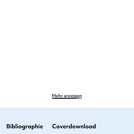
ALEXANDER STEFFENSMEIER
ALEXANDER STEFFENSMEIER
Mein erstes Lieselotte-
Lieselotte lauert
Buch: Auf de ...
Pappbilderbuch
Gebundene Ausgabe
12,00
€
*
20,00
€
*
Merken
Merken
Mehr anzeigen
Bibliographie
Coverdownload